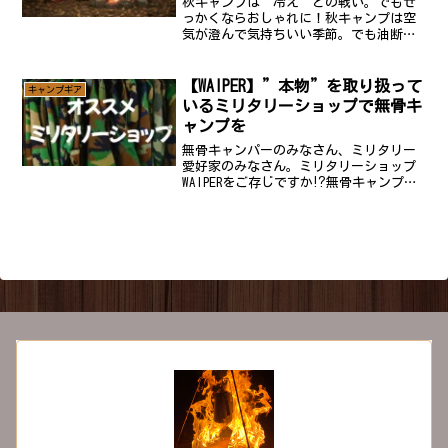
秋キャンプは“冷え”との戦い。でもせ
っかくならおしゃれに！秋キャンプは空
気が澄んで気持ちいい季節。でも油断す
ると朝晩の冷え込みで体が冷え切ってし
まうことも。そんなときに活躍するのが
「ブランケット」。ただの防寒グッズじ
【WAIPER】”本物”を取り扱って
キャンプギア
ゃなく、焚き火やテントサ...
いるミリタリーショップで無骨キ
ャンプを
無骨キャンパーのみなさん、ミリタリー
愛好家のみなさん。ミリタリーショップ
WAIPERをご存じですか⁉無骨キャンプだ
けではなく、普段のオシャレ着としても
人気のジャケットやパンツ、ベルト等の
実物放出品(軍放出品)を取り扱っている
ショップです！W...