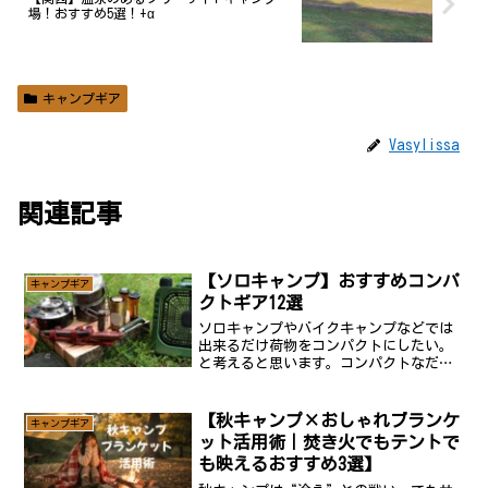
場！おすすめ5選！+α
キャンプギア
Vasylissa
関連記事
【ソロキャンプ】おすすめコンパ
キャンプギア
クトギア12選
ソロキャンプやバイクキャンプなどでは
出来るだけ荷物をコンパクトにしたい。
と考えると思います。コンパクトなだけ
でなく利用用途が多ければ、それだけ荷
物を減らすことができます！そこで今回
はコンパクトなオススメギアを紹介して
【秋キャンプ×おしゃれブランケ
キャンプギア
いくのですが、1台で何役...
ット活用術｜焚き火でもテントで
も映えるおすすめ3選】