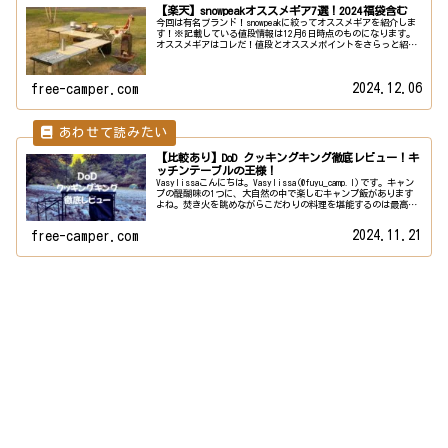
【楽天】snowpeakオススメギア7選！2024福袋含む
今回は有名ブランド！snowpeakに絞ってオススメギアを紹介しま
す！※記載している値段情報は12月6日時点のものになります。
オススメギアはコレだ！値段とオススメポイントをさらっと紹介
していきます！全商品共通のオススメポイントはsnowpe...
2024.12.06
free-camper.com
【比較あり】DoD クッキングキング徹底レビュー！キ
ッチンテーブルの王様！
Vasylissaこんにちは。Vasylissa(@fuyu_camp.l)です。キャン
プの醍醐味の1つに、大自然の中で楽しむキャンプ飯があります
よね。焚き火を眺めながらこだわりの料理を堪能するのは最高で
す。しかし、限られたスペースで効率よ...
2024.11.21
free-camper.com