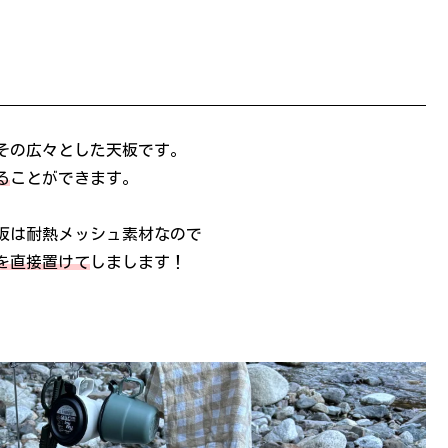
その広々とした天板です。
る
ことができます。
板は耐熱メッシュ素材なので
を直接置けて
しまします！