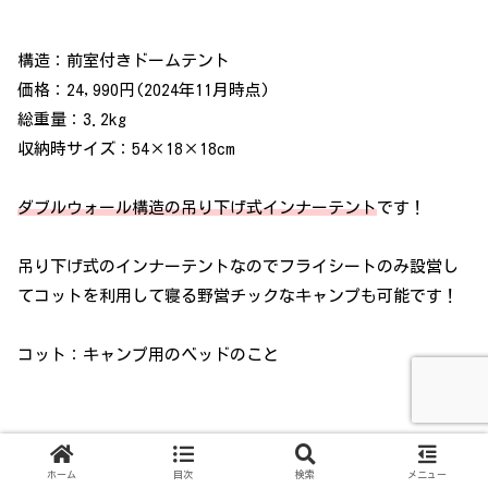
構造：前室付きドームテント
価格：24,990円(2024年11月時点)
総重量：3.2kg
収納時サイズ：54×18×18cm
ダブルウォール構造の吊り下げ式インナーテント
です！
吊り下げ式のインナーテントなのでフライシートのみ設営し
てコットを利用して寝る野営チックなキャンプも可能です！
コット：キャンプ用のベッドのこと
ホーム
目次
検索
メニュー
3.Coleman ツーリングドームST