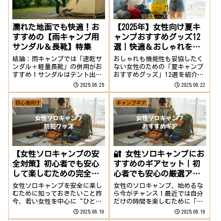
濡れた地面でも快適！お
【2025年】女性向け夏キ
すすめの【雨キャンプ用
ャンプおすすめグッズ12
サンダル＆長靴】特集
選｜快適＆おしゃれを両
立する
結論：雨キャンプでは「速乾サ
おしゃれも機能性も妥協したく
ンダル＋軽量長靴」の併用がお
ない女性のための「夏キャンプ
すすめ！サンダルはテント出入
おすすめグッズ」12選を紹介し
りや水辺の移動時に◎長靴は設
ます！【寝具編】軽くて涼し
2025.06.25
2025.06.22
営・撤収など地面のぬかるみ対
い！快眠グッズ3選初心者でも
策に◎用途に合わせて使い分け
失敗しない厳選アイテムばかり
初心者向け
キャンプギア
ると快適度がぐっと上がりま
なので、ぜひ参考にしてくださ
す！👞 メンズにおすすめ｜雨
い！💤 Naturehike アンチモス
キャンプ対応サンダ...
キー...
【女性ソロキャンプの安
🔐 女性ソロキャンプにお
全対策】初心者でも安心
すすめのギアセット｜初
して楽しむための完全ガ
心者でも安心の厳選アイ
イド
テムまとめ
女性ソロキャンプを安全に楽し
女性のソロキャンプ、始めるな
むために知っておきたいこと昨
ら今がチャンス！最近では自分
今、若い女性を中心に“ひとり
だけの時間を楽しむために「ソ
の時間を楽しむ”ソロキャンプ
ロキャンプ」を始める女性が増
2025.06.19
2025.06.19
がブームです。しかしその魅力
えています。「どんな道具を揃