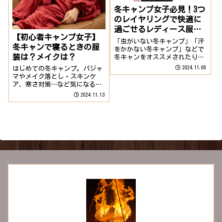
冬キャンプ女子必見！3つ
のレイヤリングで快適に
過ごせるレディース服選
【初心者キャンプ女子】
び
「虫がいない冬キャンプ」「汗
冬キャンで寝るときの服
をかかない冬キャンプ」などで
装は？メイクは？
冬キャンをオススメされたり興
味を持ったけど、服装が全然分
2024.11.08
はじめての冬キャンプ。パジャ
からない！そんな悩める女性た
マやメイク落とし・スキンケ
ちに冬キャンプのレディースフ
ア、寒さ対策…など気になるこ
ァッションのポイントやオスス
とや心配事がいっぱいあること
2024.11.13
メアイテムについてご紹介しま
と思います。その疑問や心配事
す！東京ガールズ...
を解消できるようにオススメや
ポイントを紹介していきます！
可愛くってあったか！寝具選び
で冬キャンプをもっ...