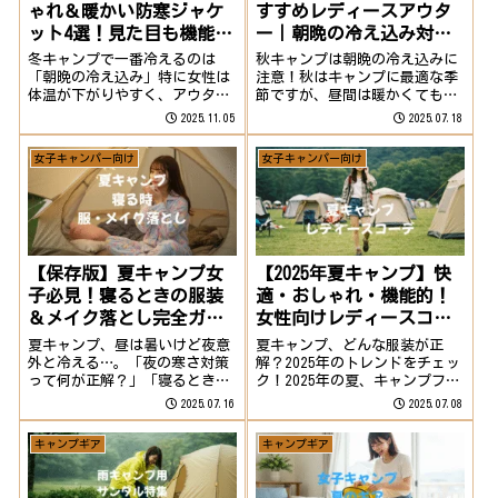
ゃれ＆暖かい防寒ジャケ
すすめレディースアウタ
ット4選！見た目も機能も
ー｜朝晩の冷え込み対策
◎
に
冬キャンプで一番冷えるのは
秋キャンプは朝晩の冷え込みに
「朝晩の冷え込み」特に女性は
注意！秋はキャンプに最適な季
体温が下がりやすく、アウター
節ですが、昼間は暖かくても朝
選びが快適さのカギになりま
晩は一気に冷え込むのが特徴で
2025.11.05
2025.07.18
す。ただ「暖かいだけ」ではな
す。寒暖差で体調を崩さないた
く、“動きやすさ・デザイン
めには、防寒性の高いアウター
女子キャンパー向け
女子キャンパー向け
性・防風性”の3拍子が揃った
が必須！今回はキャンプにも街
ものを選びたいところ。そこで
にも馴染むレディースアウター
キャンプ女子に人気＆評...
を厳選してご紹介...
【保存版】夏キャンプ女
【2025年夏キャンプ】快
子必見！寝るときの服装
適・おしゃれ・機能的！
＆メイク落とし完全ガイ
女性向けレディースコー
ド
デ6選
夏キャンプ、昼は暑いけど夜意
夏キャンプ、どんな服装が正
外と冷える…。「夜の寒さ対策
解？2025年のトレンドをチェッ
って何が正解？」「寝るときの
ク！2025年の夏、キャンプファ
メイク落としは何が便利？」そ
ッションでは以下が注目されて
2025.07.16
2025.07.08
んなレディースキャンパーさん
います：アースカラー＆シアー
のために、快適に眠れて肌ケア
素材で自然に馴染みつつ抜け感
キャンプギア
キャンプギア
もばっちりな寝るときのポイン
を演出接触冷感・速乾・UVカッ
トをまとめました！初心者ガー
ト・虫よけなど機能性を重視街
ルもこれさえ読め...
でも着ら...