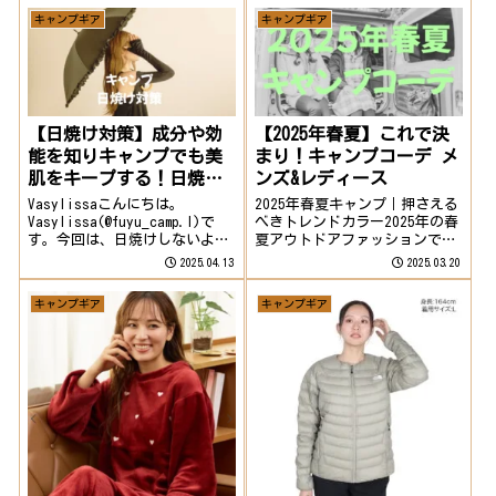
の裏には、防犯やトラブルの不
えたらいいの？」「女性ひとり
キャンプギア
キャンプギア
安も潜んでいます。本記事では
でも大丈夫？」と不安に感じる
事前準備からキャンプ中の行動
方も多いのではないでしょう
まで、女性ソロキ...
か。この記事では初...
【日焼け対策】成分や効
【2025年春夏】これで決
能を知りキャンプでも美
まり！キャンプコーデ メ
肌をキープする！日焼け
ンズ&レディース
止め選びのポイント
Vasylissaこんにちは。
2025年春夏キャンプ｜押さえる
Vasylissa(@fuyu_camp.l)で
べきトレンドカラー2025年の春
す。今回は、日焼けしないよう
夏アウトドアファッションで注
肌を守りながら快適に楽しくキ
目されているのは、この3色！
2025.04.13
2025.03.20
ャンプしたい。このような悩み
サンドベージュ ミントグリー
を解決すべく、日焼け対策アイ
ン スカイブルー自然と調和し
キャンプギア
キャンプギア
テムやキャンプを楽しみながら
ながら、爽やかな印象を与える
肌を守るポイントを解説...
トレンドカラーです。今年のキ
ャンプ...