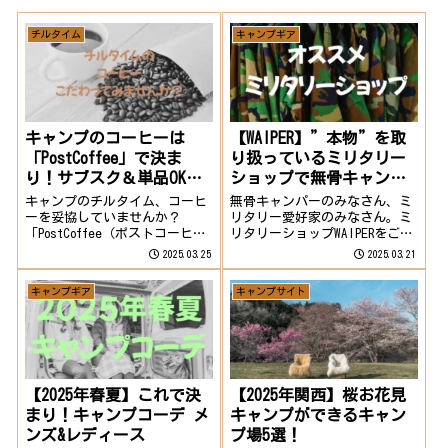
チルタイム
キャンプギア
キャンプのコーヒーは
【WAIPER】”本物”を取
「PostCoffee」で決ま
り扱っているミリタリー
り！サブスク＆単品OKの
ショップで無骨キャンプ
本格コーヒーを外でも楽
を
キャンプのチルタイム、コーヒ
無骨キャンパーのみなさん、ミ
しもう
ーを妥協していませんか？
リタリー愛好家のみなさん。ミ
「PostCoffee（ポストコーヒ
リタリーショップWAIPERをご存
ー）」なら、あなた好みに調合
じですか⁉無骨キャンプだけで
2025.03.25
2025.03.21
された本格派のスペシャルティ
はなく、普段のオシャレ着とし
コーヒーが自宅に届きます。し
ても人気のジャケットやパン
キャンプギア
キャンプサイト
かも軽量・コンパクト・ドリッ
ツ、ベルト等の実物放出品(軍
プバッグ対応で、キャンプにも
放出品)を取り扱っているショ
相性抜群。豆...
ップです！W...
【2025年春夏】これで決
【2025年関西】桜お花見
まり！キャンプコーデ メ
キャンプができるキャン
ンズ&レディース
プ場5選！