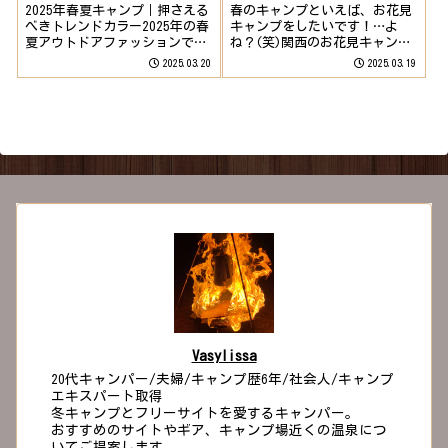
2025年春夏キャンプ｜押さえる
春のキャンプといえば、お花見
べきトレンドカラー2025年の春
キャンプをしたいです！…よ
夏アウトドアファッションで注
ね？(笑)関西のお花見キャンプ
目されているのは、この3色！
ができるキャンプ場を紹介して
2025.03.20
2025.03.19
サンドベージュ ミントグリー
いきます！まだ間に合います！
ン スカイブルー自然と調和し
(予約は分かりませんが・・)関
ながら、爽やかな印象を与える
西のお花見キャンプができるキ
トレンドカラーです。今年のキ
ャンプ場紹介するキャンプ場を
ャンプ...
表でまとめてみ...
Vasylissa
20代キャンパー/夫婦/キャンプ歴6年/社会人/キャンプ
エキスパート取得
冬キャンプとフリーサイトを愛するキャンパー。
おすすめのサイトやギア、キャンプ場近くの温泉につ
いてご提案します。