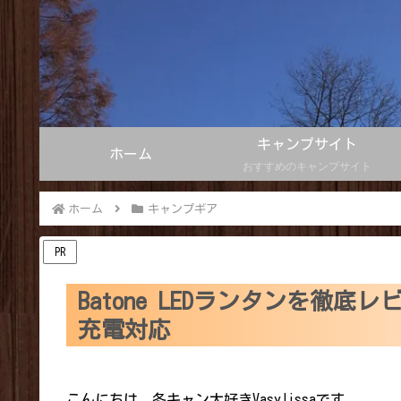
キャンプサイト
ホーム
おすすめのキャンプサイト
ホーム
キャンプギア
PR
Batone LEDランタンを徹底
充電対応
こんにちは。冬キャン大好きVasylissaです。