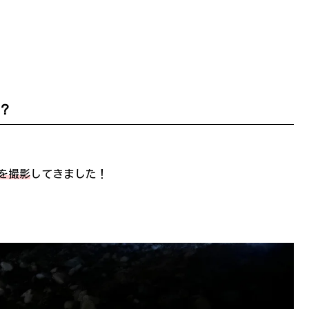
？
真を撮影
してきました！
。