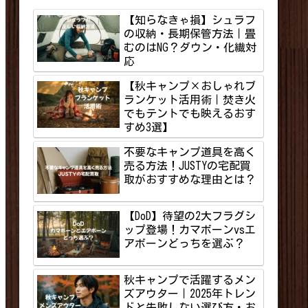
【知らなきゃ損】シュラフ
の収納・長期保管方法｜畳
むのはNG？ダウン・化繊対
応
【秋キャンプ×おしゃれブ
ランケット活用術｜焚き火
でもテントでも映えるおす
すめ3選】
不要なキャンプ道具を高く
売る方法！JUSTYの宅配買
取がおすすめな理由とは？
【DoD】待望の2大フラグシ
ップ登場！カマボーンvsエ
アボーンどっちを選ぶ？
秋キャンプで活躍するメン
ズアウター｜2025年トレン
ドと失敗しない選び方・お