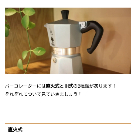
パーコレーターには
直火式
と
IH式
の2種類があります！
それぞれについて見ていきましょう！
直火式