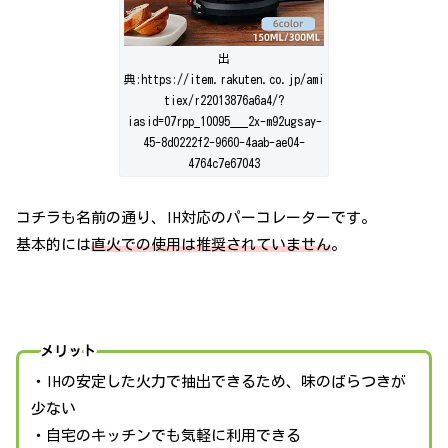
出
典:https://item.rakuten.co.jp/ami
tiex/r22013876a6a4/?
iasid=07rpp_10095___2x-m92ugsay-
45-8d0222f2-9660-4aab-ae04-
4764c7e67043
コチラも名前の通り、IH対応のパーコレーターです。
基本的には
直火での使用は推奨されていません
。
メリット
・IHの安定した火力で抽出できるため、味のばらつきが
少ない
・自宅のキッチンでも気軽に利用できる