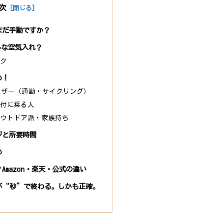
次
まだ手動ですか？
どんな空気入れ？
ック
め！
ユーザー（通勤・サイクリング）
原付に乗る人
アウトドア派・家族持ち
ジと所要時間
め
Amazon・楽天・公式の違い
が“秒”で終わる。しかも正確。