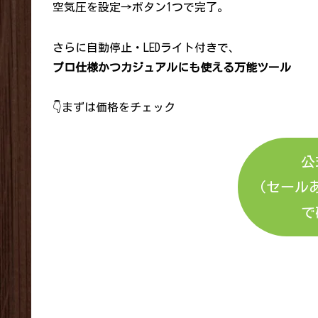
空気圧を設定→ボタン1つで完了。
さらに自動停止・LEDライト付きで、
プロ仕様かつカジュアルにも使える万能ツール
👇まずは価格をチェック
公
(セール
で