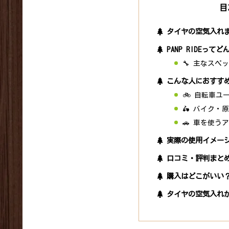
目
タイヤの空気入れ
PANP RIDEって
🔧 主なスペ
こんな人におすす
🚲 自転車
🛵 バイク・
🚗 車を使う
実際の使用イメー
口コミ・評判まと
購入はどこがいい？
タイヤの空気入れ