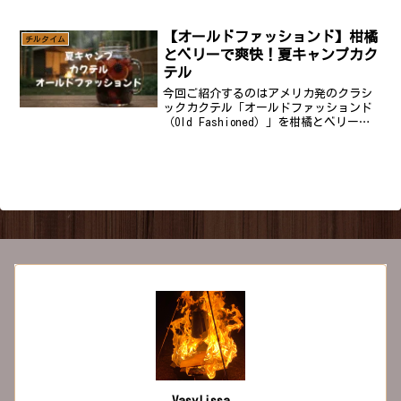
飲むと最高です。本場レシピからキャン
プ向けの作り方までまとめました。ブラ
ンブルってどんなカクテル？ブランブル
【オールドファッションド】柑橘
チルタイム
は1984年、ロンドン・...
とベリーで爽快！夏キャンプカク
テル
今回ご紹介するのはアメリカ発のクラシ
ックカクテル「オールドファッションド
（Old Fashioned）」を柑橘とベリーで
爽やかにアレンジした一杯。海外のバー
で楽しまれている本場レシピから、日本
のスーパーで揃う材料で作れるアレンジ
まで、キャン...
Vasylissa