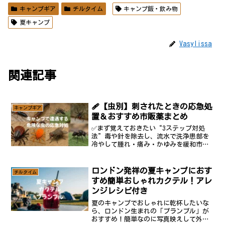
キャンプギア
チルタイム
キャンプ飯・飲み物
夏キャンプ
Vasylissa
関連記事
🩹【虫別】刺されたときの応急処
キャンプギア
置＆おすすめ市販薬まとめ
✅まず覚えておきたい“3ステップ対処
法”毒や針を除去し、流水で洗浄患部を
冷やして腫れ・痛み・かゆみを緩和市販
薬を塗布 or 内服して状態を見ながら医
療機関へ※掻かない、潰さないことが
治りを早める第一歩です。虫別の応急処
ロンドン発祥の夏キャンプにおす
チルタイム
置・市販薬リストキャ...
すめ簡単おしゃれカクテル！アレ
ンジレシピ付き
夏のキャンプでおしゃれに乾杯したいな
ら、ロンドン生まれの「ブランブル」が
おすすめ！簡単なのに写真映えして外で