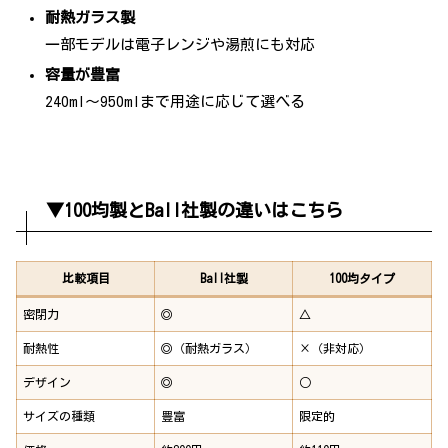
耐熱ガラス製
一部モデルは電子レンジや湯煎にも対応
容量が豊富
240ml〜950mlまで用途に応じて選べる
▼100均製とBall社製の違いはこちら
比較項目
Ball社製
100均タイプ
密閉力
◎
△
耐熱性
◎（耐熱ガラス）
×（非対応）
デザイン
◎
○
サイズの種類
豊富
限定的