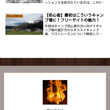
ッションで注目されているのは、この3
色！ サンドベージュ ミントグリーン ス
カイブルー自然と調和しながら、爽やか
な印象を与えるトレンドカラーです。今
【初心者】最初はこういうキャン
キャンプサイト
年のキャンプ...
プ場に！フリーサイトの魅力！
今回はキャンプ初心者の方に向けてキャ
ンプ場の選び方からオススメキャンプ
場、ベストシーズンについて解説してい
きます！まずはこういう場所でキャンプ
を！初心者の方に最初に経験してほしい
キャンプ場の選び方を解説していきま
す！結論！フリーサイトに行っ...