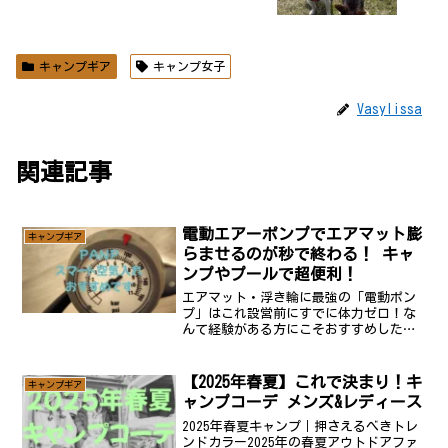
キャンプギア
キャンプ女子
Vasylissa
関連記事
電動エアーポンプでエアマット膨
キャンプギア
らませるのが秒で終わる！ キャ
ンプやプールで超便利！
エアマット・浮き輪に最強の「電動ポン
プ」はこれ設営前にすでに体力ゼロ！な
んて経験がある方にこそおすすめしたい
のが▶︎ PANP AIR（パンプ エアー）とい
うスマート電動空気入れです。片手サイ
ズの小型ボディで、エアマットや浮き輪
【2025年春夏】これで決まり！キ
キャンプギア
をたった50...
ャンプコーデ メンズ&レディース
2025年春夏キャンプ｜押さえるべきトレ
ンドカラー2025年の春夏アウトドアファ