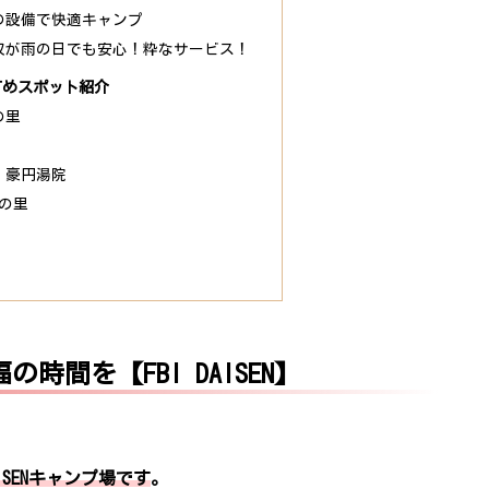
の設備で快適キャンプ
収が雨の日でも安心！粋なサービス！
すめスポット紹介
の里
 豪円湯院
の里
間を【FBI DAISEN】
SENキャンプ場です
。