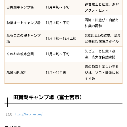
逆さ富士と紅葉、湖畔
田貫湖キャンプ場
11月中旬〜下旬
アクティビティ
清流・川遊び・自然と
秋葉オートキャンプ場
11月上旬〜下旬
紅葉の調和
ならここの里キャンプ
300本以上の紅葉、温泉
11月下旬〜12月上旬
場
と多彩な宿泊スタイル
SLビューと紅葉＋夜
くのわき親水公園
11月中旬～下旬
空、広大な自然空間
森の静寂と美しいモミ
ANOTHAPLACE
11月〜12月初
ジ林、ソロ・静派にお
すすめ
田貫湖キャンプ場（富士宮市）
出典:
https://tanukiko.com/