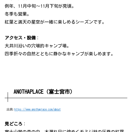
例年、11月中旬～11月下旬が見頃。
冬季も営業。
紅葉と満天の星空が一緒に楽しめるシーズンです。
アクセス・設備
：
大井川沿いの穴場的キャンプ場。
四季折々の自然とともに静かなキャンプが楽しめます。
ANOTHAPLACE（富士宮市）
出典:
https://www.anothaplace.com/about
見どころ
：
富士山麓の森の中、木漏れ日に煌めくモミジ林の圧巻の紅葉