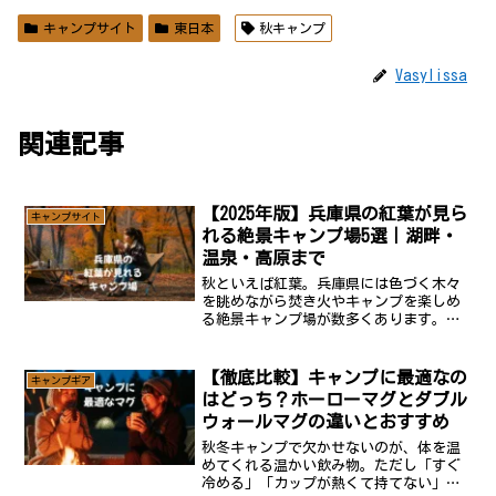
キャンプサイト
東日本
秋キャンプ
Vasylissa
関連記事
【2025年版】兵庫県の紅葉が見ら
キャンプサイト
れる絶景キャンプ場5選｜湖畔・
温泉・高原まで
秋といえば紅葉。兵庫県には色づく木々
を眺めながら焚き火やキャンプを楽しめ
る絶景キャンプ場が数多くあります。温
泉・湖畔・高原などロケーションが異な
る5つのおすすめキャンプ場を厳選してご
紹介！絶景＋温泉の贅沢グランピング初
【徹底比較】キャンプに最適なの
キャンプギア
心者の人でも冬にキャン...
はどっち？ホーローマグとダブル
ウォールマグの違いとおすすめ
秋冬キャンプで欠かせないのが、体を温
めてくれる温かい飲み物。ただし「すぐ
冷める」「カップが熱くて持てない」な