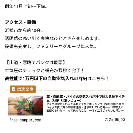
例年11月上旬〜下旬。
アクセス・設備
：
浜松市から約40分。
透明感の高い川で爽快なひとときを楽しめます。
設備も充実し、ファミリーやグループに人気。
【山道・悪路でパンクは最悪】
空気圧のチェックと補充が数秒で完了！
高性能で1万円以下の自動空気入れ
の詳細はこちら！
車・自転車・バイクの空気入れが秒で終わる神アイテ
ム【PANP RIDEレビュー】
タイヤの空気入れまだ手動ですか？キャンプや日常の移動で車や
バイクを使う方や自転車通勤・通学をしている方——「空気入れ
面倒くさいな…」って思ったこと、一度や二度じゃないはず。そ
んな悩みを一瞬で解決してくれるのが電動スマート空気入れ▶︎
PAN...
2025.06.23
free-camper.com