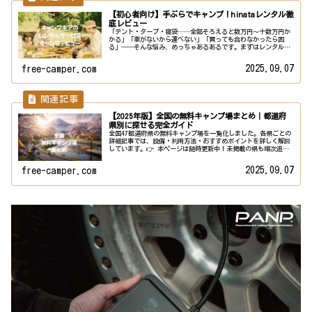
【初心者向け】手ぶらでキャンプ！hinataレンタル徹
底レビュー
「テント・タープ・寝袋……全部そろえると数万円〜十数万円か
かる」「車がないから運べない」「買っても合わなかったら困
る」──そんな悩み、めっちゃあるあるです。まずはレンタル
で“手ぶらキャンプ”を試すと、コスト・手間・失敗リスクを大
幅に減らせま...
2025.09.07
free-camper.com
【2025年版】全国の無料キャンプ場まとめ｜都道府
県別に探せる完全ガイド
全国47都道府県の無料キャンプ場を一覧化しました。各県ごとの
詳細記事では、設備・利用方法・おすすめポイントを詳しく解説
しています。👉 本ページは随時更新中！未掲載の県も順次追加
していきます。北海道・東北の無料キャンプ場北海道関東の無料
キャン...
2025.09.07
free-camper.com