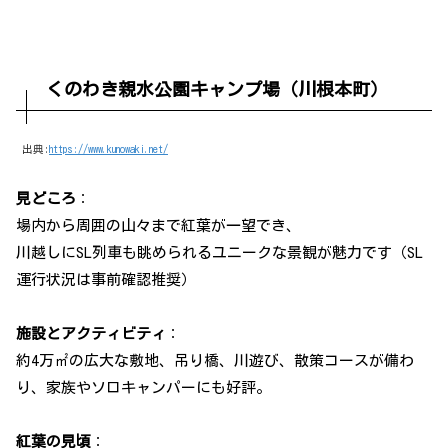
くのわき親水公園キャンプ場（川根本町）
出典:
https://www.kunowaki.net/
見どころ
：
場内から周囲の山々まで紅葉が一望でき、
川越しにSL列車も眺められるユニークな景観が魅力です（SL
運行状況は事前確認推奨）
施設とアクティビティ
：
約4万㎡の広大な敷地、吊り橋、川遊び、散策コースが備わ
り、家族やソロキャンパーにも好評。
紅葉の見頃
：