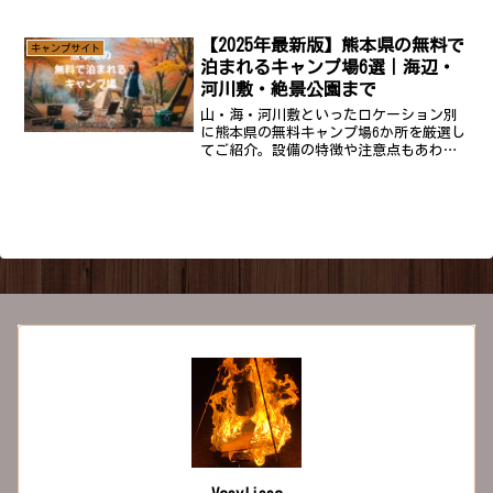
ど、マグカップ選びに失敗してしまうケ
ースも少なくありません。そこでキャン
パーに人気なのが ホーローマグ と ダブ
【2025年最新版】熊本県の無料で
キャンプサイト
ルウォールマグ。両者...
泊まれるキャンプ場6選｜海辺・
河川敷・絶景公園まで
山・海・河川敷といったロケーション別
に熊本県の無料キャンプ場6か所を厳選し
てご紹介。設備の特徴や注意点もあわせ
てまとめたので、これからのキャンプ計
画にぜひお役立てください。1. 小岱山ふ
るさと自然公園 丸山キャンプ場（玉名
市）出典:玉名市の...