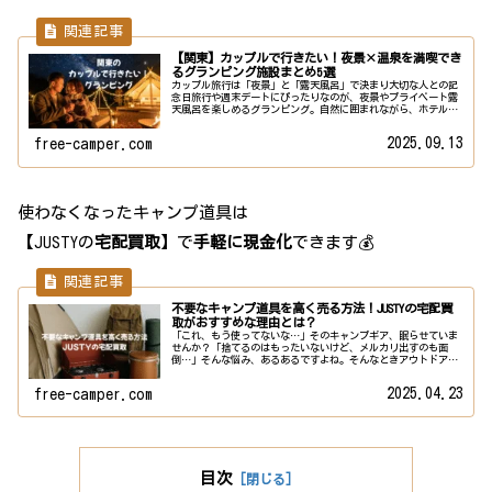
【関東】カップルで行きたい！夜景×温泉を満喫でき
るグランピング施設まとめ5選
カップル旅行は「夜景」と「露天風呂」で決まり大切な人との記
念日旅行や週末デートにぴったりなのが、夜景やプライベート露
天風呂を楽しめるグランピング。自然に囲まれながら、ホテル並
みの快適さとアウトドアの開放感を同時に味わえるのが魅力。関
東エリア...
2025.09.13
free-camper.com
使わなくなったキャンプ道具は
【JUSTYの
宅配買取
】で
手軽に現金化
できます💰
不要なキャンプ道具を高く売る方法！JUSTYの宅配買
取がおすすめな理由とは？
「これ、もう使ってないな…」そのキャンプギア、眠らせていま
せんか？「捨てるのはもったいないけど、メルカリ出すのも面
倒…」そんな悩み、あるあるですよね。そんなときアウトドア用
品専門の買取サービス自宅でダンボールに詰めて送るだけでOK！
面倒なや...
2025.04.23
free-camper.com
目次