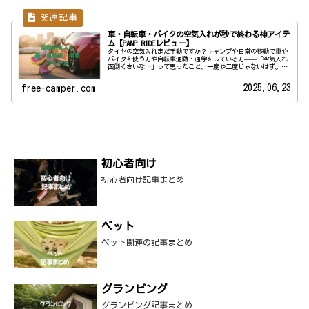
車・自転車・バイクの空気入れが秒で終わる神アイテ
ム【PANP RIDEレビュー】
タイヤの空気入れまだ手動ですか？キャンプや日常の移動で車や
バイクを使う方や自転車通勤・通学をしている方——「空気入れ
面倒くさいな…」って思ったこと、一度や二度じゃないはず。そ
んな悩みを一瞬で解決してくれるのが電動スマート空気入れ▶︎
PAN...
2025.06.23
free-camper.com
初心者向け
初心者向け記事まとめ
ペット
ペット関連の記事まとめ
グランピング
グランピング記事まとめ