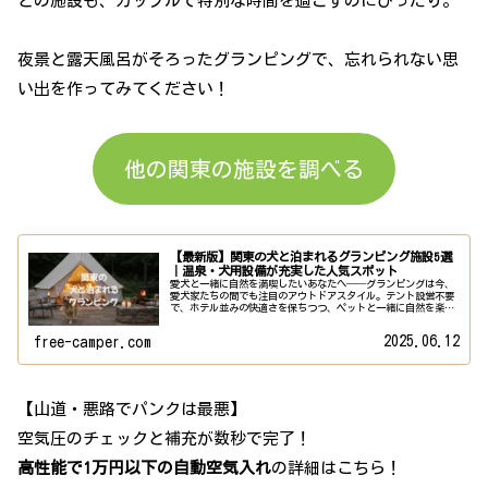
どの施設も、カップルで特別な時間を過ごすのにぴったり。
夜景と露天風呂がそろったグランピングで、忘れられない思
い出を作ってみてください！
他の関東の施設を調べる
【最新版】関東の犬と泊まれるグランピング施設5選
｜温泉・犬用設備が充実した人気スポット
愛犬と一緒に自然を満喫したいあなたへ──グランピングは今、
愛犬家たちの間でも注目のアウトドアスタイル。テント設営不要
で、ホテル並みの快適さを保ちつつ、ペットと一緒に自然を楽し
めるのが魅力です。特に関東エリアには、温泉付き・ドッグラン
完備・犬...
2025.06.12
free-camper.com
【山道・悪路でパンクは最悪】
空気圧のチェックと補充が数秒で完了！
高性能で1万円以下の自動空気入れ
の詳細はこちら！