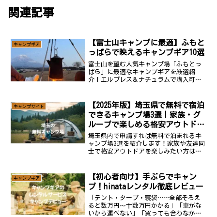
関連記事
【富士山キャンプに最適】ふもと
キャンプギア
っぱらで映えるキャンプギア10選
富士山を望む人気キャンプ場「ふもとっ
ぱら」に最適なキャンプギアを厳選紹
介！エルブレス＆ナチュラムで購入可能
なテント、チェア、ランタン、防寒用
品、調理器具まで、映える＆使えるアイ
テムをまとめました。快適でおしゃれな
【2025年版】埼玉県で無料で宿泊
キャンプサイト
キャンプを実現しましょう。
できるキャンプ場3選｜家族・グ
ループで楽しめる格安アウトドア
スポット
埼玉県内で申請すれば無料で泊まれるキ
ャンプ場3選を紹介します！家族や友達同
士で格安アウトドアを楽しみたい方は、
ぜひチェックしてみてください。埼玉県
の無料宿泊キャンプ場3選所沢カルチャー
パーク夏休み期間限定で宿泊キャンプが
【初心者向け】手ぶらでキャン
キャンプギア
楽しめる穴場スポット...
プ！hinataレンタル徹底レビュー
「テント・タープ・寝袋……全部そろえ
ると数万円〜十数万円かかる」「車がな
いから運べない」「買っても合わなかっ