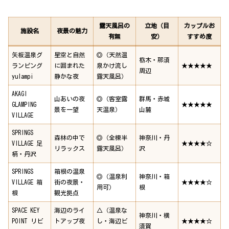
露天風呂の
立地（目
カップルお
施設名
夜景の魅力
有無
安）
すすめ度
矢板温泉グ
星空と自然
◎（天然温
栃木・那須
ランピング
に囲まれた
泉かけ流し
★★★★★
周辺
yulampi
静かな夜
露天風呂）
AKAGI
山あいの夜
◎（客室露
群馬・赤城
GLAMPING
★★★★★
景を一望
天温泉）
山麓
VILLAGE
SPRINGS
森林の中で
◎（全棟半
神奈川・丹
VILLAGE 足
★★★★☆
リラックス
露天風呂）
沢
柄・丹沢
SPRINGS
箱根の温泉
◎（温泉利
神奈川・箱
VILLAGE 箱
街の夜景・
★★★★☆
用可）
根
根
観光拠点
SPACE KEY
海辺のライ
△（温泉な
神奈川・横
POINT リビ
トアップ夜
し・海辺ビ
★★★★☆
須賀