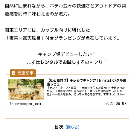
自然に囲まれながら、ホテル並みの快適さとアウトドアの開
放感を同時に味わえるのが魅力。
関東エリアには、カップル向けに特化した
「夜景×露天風呂」付きグランピングが点在しています。
キャンプ場デビューしたい！
まずは
レンタルでお試し
するのもアリ！
【初心者向け】手ぶらでキャンプ！hinataレンタル徹
底レビュー
「テント・タープ・寝袋……全部そろえると数万円〜十数万円か
かる」「車がないから運べない」「買っても合わなかったら困
る」──そんな悩み、めっちゃあるあるです。まずはレンタル
で“手ぶらキャンプ”を試すと、コスト・手間・失敗リスクを大
幅に減らせま...
2025.09.07
free-camper.com
目次