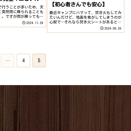
【初心者さんでも安心】
で行うことが多いため、天
く突然雨に降られることも
最近キャンプにハマって、焚き火もしてみ
。。ですが雨が降っても事
たいんだけど、地面を焦がしてしまうのが
おけば快適に過ごすことは
心配で…それなら焚き火シートがあると安
2024.11.29
者の方も安心してキャンプ
心だよ。地面を保護してくれるだけでな
2024.09.29
に雨対策・雨の日キャンプ
く、火の粉が飛んでも大丈夫なんだ。焚き
.
火シート、どんなものがあるの？選び方が
よくわからない...
…
4
5