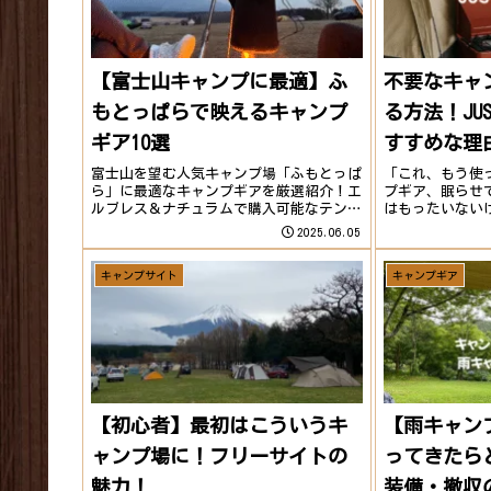
【富士山キャンプに最適】ふ
不要なキャ
もとっぱらで映えるキャンプ
る方法！JU
ギア10選
すすめな理
富士山を望む人気キャンプ場「ふもとっぱ
「これ、もう使
ら」に最適なキャンプギアを厳選紹介！エ
プギア、眠らせ
ルブレス＆ナチュラムで購入可能なテン
はもったいない
ト、チェア、ランタン、防寒用品、調理器
倒…」そんな悩
2025.06.05
具まで、映える＆使えるアイテムをまとめ
んなときアウト
ました。快適でおしゃれなキャンプを実現
ス自宅でダンボ
キャンプサイト
キャンプギア
しましょう。
OK！面倒なや..
【初心者】最初はこういうキ
【雨キャン
ャンプ場に！フリーサイトの
ってきたら
魅力！
装備・撤収