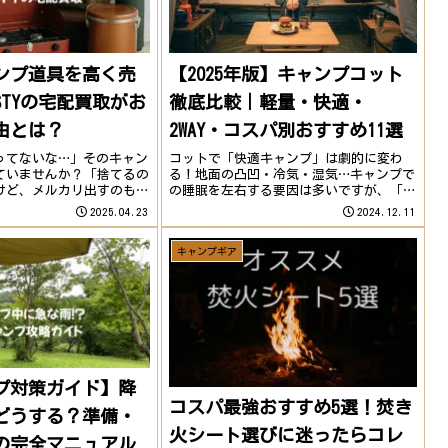
ンプ道具を高く売
【2025年版】キャンプコット
STYの宅配買取がお
徹底比較｜軽量・快適・
由とは？
2WAY・コスパ別おすすめ11選
ってないな…」そのキャン
コットで「快適キャンプ」は劇的に変わ
ていませんか？「捨てるの
る！地面の凸凹・冷気・湿気…キャンプで
けど、メルカリ出すのも面
の睡眠を左右する要因は多いですが、「コ
み、あるあるですよね。そ
ット（簡易ベッド）」を使うだけで一気に
2025.04.23
2024.12.11
ドア用品専門の買取サービ
快適度が上がります。地面から距離を取る
ールに詰めて送るだけで
ことで、冷気をシャットアウト砂や虫を避
キャンプギア
.
けられる腰への...
プ対策ガイド】降
コスパ最強おすすめ5選！焚き
どうする？準備・
火シート選びに迷ったらコレ
の完全マニュアル