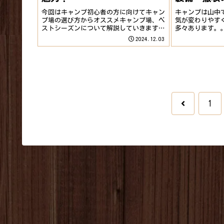
今回はキャンプ初心者の方に向けてキャン
キャンプは山中
プ場の選び方からオススメキャンプ場、ベ
気が変わりやす
ストシーズンについて解説していきます！
多々あります。
まずはこういう場所でキャンプを！初心者
前に準備をして
2024.12.03
の方に最初に経験してほしいキャンプ場の
できます！初心
選び方を解説していきます！結論！フリー
を楽しめるよう
サイトに行っ...
について詳し..
前
1
へ