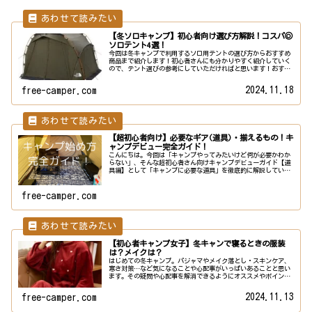
【冬ソロキャンプ】初心者向け選び方解説！コスパ◎
ソロテント4選！
今回は冬キャンプで利用するソロ用テントの選び方からおすすめ
商品まで紹介します！初心者さんにも分かりやすく紹介していく
ので、テント選びの参考にしていただければと思います！おすす
め商品を先に見たい方はコチラ！テントを選ぶ際のポイント！ま
ずはテン...
2024.11.18
free-camper.com
【超初心者向け】必要なギア(道具)・揃えるもの！キ
ャンプデビュー完全ガイド！
こんにちは。今回は「キャンプやってみたいけど何が必要かわか
らない」、そんな超初心者さん向けキャンプデビューガイド【道
具編】として「キャンプに必要な道具」を徹底的に解説していき
ます！夏キャンプと冬キャンプで変わる！必要な道具リストキャ
ンプは夏...
free-camper.com
【初心者キャンプ女子】冬キャンで寝るときの服装
は？メイクは？
はじめての冬キャンプ。パジャマやメイク落とし・スキンケア、
寒さ対策…など気になることや心配事がいっぱいあることと思い
ます。その疑問や心配事を解消できるようにオススメやポイント
を紹介していきます！可愛くってあったか！寝具選びで冬キャン
プをもっ...
2024.11.13
free-camper.com