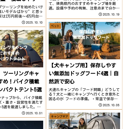
て、徳島県内のおすすめキャンプ場を厳
ロにも◎
プツーリングを始めたいけ
選。設備や予約の有無、注意点まで分かり
高いモデルばかり”と思っ
やすくまとめました。節約派キャンパー
2025.10.19
実は2万円前後〜4万円台ま
や、ソロキャンプデビューを考えている方
く快適なコスパ優秀テント
も必見です。徳島県 無料キャンプ場一覧
2025.10.10
す。今回はバイク積載・軽
ペット
No.キャンプ場...
すさに注目し、初めてのソ
【犬キャンプ用】保存しやす
版】ツーリングキャ
い無添加ドッグフード4選｜自
すめ！バイク積載
然派で安心
ンパクトテント5選
犬連れキャンプの「フード問題」どうして
る？犬と一緒にキャンプへ行くとき意外と
インナップから、バイク積載
困るのが フードの準備。・常温で保存で
ズ・重さ・設営性を満たす
きる？・荷物が増えすぎない？・安心して
2025.10.05
5選を厳選しました。💡
食べさせられる？普段のフードを持って行
たい方はコチラツーリング
くのもアリですが開封した袋は湿気やニオ
2025.10.01
ックはしてる？1万円未満
キャンプギア
イ移りが気に...
で数秒チェック！ツーリン