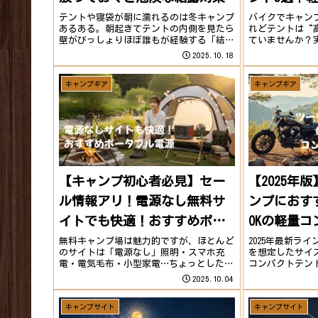
初めてのソ
テントや寝袋が朝に濡れるのは冬キャンプ
バイクでキャン
あるある。朝起きてテントの内側を見たら
れどテントは“
壁がびっしょりほぼ誰もが経験する「結露
ていませんか？
現象」です。でも実は少しの工夫で朝のび
で、積載しやす
2025.10.18
しょびしょテントから卒業できます。ここ
が数多くありま
からは現場でできる実践的な結露対策を紹
量・設営のしや
キャンプギア
キャンプギア
介します。秋...
ロにもおす...
【キャンプ初心者必見】セー
【2025年
ル情報アリ！電源なし無料サ
ンプにおす
イトでも快適！おすすめポー
OKの軽量コ
タブル電源5選
無料キャンプ場は魅力的ですが、ほとんど
2025年最新ラ
のサイトは「電源なし」照明・スマホ充
を想定したサイ
電・電気毛布・小型家電…ちょっとした電
コンパクトテント
力があるだけで、キャンプの快適度はまっ
コスパを重視し
2025.10.04
たく違います。さらにポータブル電源は防
前の空気圧チェ
災グッズとしての需要も高く一家に一台あ
の自動空気入れ
キャンプサイト
キャンプサイト
れば災害時の備...
グ用テン...