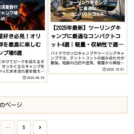
【2025年最新】ツーリングキ
】星好き必見！オリ
ャンプに最適なコンパクトコ
群を最高に楽しむ
ット4選｜軽量・収納性で選ぶ
ンプ場6選
おすすめ
バイクでのソロキャンプやツーリングキャ
ンプでは、テント＋コットの組み合わせが
旬にかけてピークを迎えるオ
最強。地面の凸凹や湿気、朝露から解放さ
。せっかくならキャンプを
れ、快適な睡眠と荷物置き場の両方を確保
2025.10.01
がったまま流れ星を数える
できます。今回は、バイク積載に対応する
してみませんか？流星群を
軽量＆コンパクトなコットを厳選4モデル
2025.09.25
るキャンプ場の選び方星空
ご紹介します...
なおすすめキャンプ場6選
のページ
次
…
5