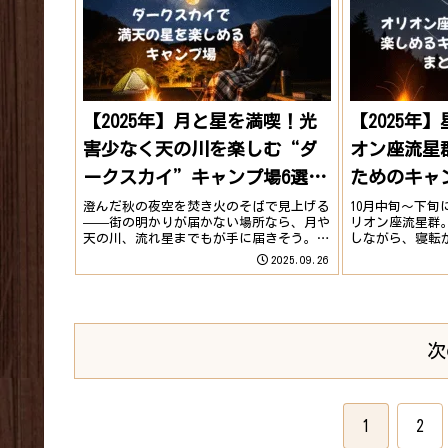
【2025年】月と星を満喫！光
【2025年
害少なく天の川を楽しむ“ダ
オン座流星
ークスカイ”キャンプ場6選
ためのキャ
【全国版】
澄んだ秋の夜空を焚き火のそばで見上げる
10月中旬～下
——街の明かりが届かない場所なら、月や
リオン座流星群
天の川、流れ星までもが手に届きそう。こ
しながら、寝転
こでは 光害が少なく“ダークスカイ
贅沢な夜を過ご
2025.09.26
級”の星空が楽しめるキャンプ場7選 を全
キレイに見られ
国から厳選して紹介します。ダークスカイ
観測にぴったり
って何？「ダー...
あたたかく...
次
1
2