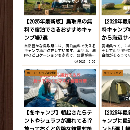
【2025年最新版】鳥取県の無
【2025年
料で宿泊できるおすすめキャ
料キャンプ
ンプ場7選
から海辺サ
る！
自然豊かな鳥取県には、宿泊無料で使える
愛媛県って、し
キャンプ場が点在しています。海や山、湖
そして山や渓谷
畔などロケーションも多彩で、設備が整っ
自然がそろって
た穴場から秘境感たっぷりの野営地まで魅
でも、無料キャ
2025.12.05
力たっぷりのキャンプ場を紹介します。1.
プ。島キャンプ
出立山（しゅったてやま）山村広場キャン
で、バラエティ
雨・虫・トラブル対策
キャンプギア
プ場｜日...
した！見近島自.
【冬キャンプ】朝起きたらテ
【2025年
ントやシュラフが濡れてる⁉
ャンプに最
放っておくと危険な結露対策
ント5選｜