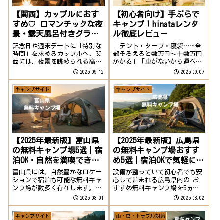
【初心者向け】手ぶらで
【関西】カップルにおす
キャンプ！hinataレンタ
すめ♡ ロマンチックな夜
ル徹底レビュー
景・露天風呂付きグラン
ピング
「テント・タープ・寝袋……全
記念日や週末デートに「特別な
部そろえると数万円〜十数万円
時間」を求めるカップルへ。関
かかる」「車がないから運べな
西には、夜景を眺められる高台
い」「買っても合わなかったら
ロケーションや、客室や施設で
2025.09.07
2025.09.12
困る」──そんな悩み、めっち
露天風呂を楽しめるグランピン
ゃあるあるです。まずはレンタ
グが揃っています。この記事で
キャンプサイト
キャンプサイト
ルで“手ぶらキャンプ”を試す
はロマンチックさ重視で厳選し
と、コスト・手間・失敗リスク
た3施設を紹介します！早見比
を大幅に減らせま...
較表施設名露天の...
【2025年最新版】広島県
【2025年最新版】富山県
の無料キャンプ場おすす
の無料キャンプ場5選｜宿
め5選｜宿泊OKで気軽にア
泊OK・自然を満喫できる
ウトドアを満喫
おすすめスポット
設備が整っていて初心者でも安
富山県には、自然豊かなロケー
心して泊まれる広島県内の お
ションで宿泊も可能な無料キャ
すすめ無料キャンプ場を5ヵ所
ンプ場が数多く存在します。海
厳選してご紹介！おすすめ無料
と山に囲まれた富山ならではの
2025.08.02
2025.08.01
キャンプ場海田総合公園キャン
景色と静けさを楽しめて、設備
プ場｜市街地近くで便利出典:
も整ったスポットが充実！無料
雨・虫・トラブル対策
キャンプサイト
市街地から近いのに自然を感じ
キャンプ場5選おすすめの宿泊