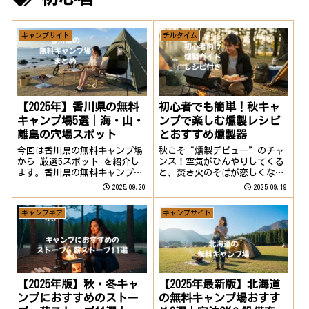
キャンプサイト
チルタイム
【2025年】香川県の無料
初心者でも簡単！秋キャ
キャンプ場5選｜海・山・
ンプで楽しむ燻製レシピ
離島の穴場スポット
とおすすめ燻製器
今回は香川県の無料キャンプ場
秋こそ“燻製デビュー”のチャ
から 厳選5スポット を紹介し
ンス！空気がひんやりしてくる
ます。香川県の無料キャンプ場
と、焚き火のそばが恋しくなる
一覧（比較表）名称所在地宿
季節。そんな秋こそ、キャンプ
2025.09.20
2025.09.19
泊/予約設備・特徴注意点田の
で楽しむ“燻製デビュー”にぴ
浦野営場東かがわ市宿泊可・予
ったり。秋と言えば焼き芋！焚
キャンプギア
キャンプサイト
約不要芝生フリーサイト、トイ
火で上手に焼きたい人はコチラ
レ、冷水シャワー、水道直火禁
を参考に！秋に燻製が映える理
止・ゴミ持ち帰り...
由涼しい気温：気...
【2025年版】秋・冬キャ
【2025年最新版】北海道
ンプにおすすめのストー
の無料キャンプ場おすす