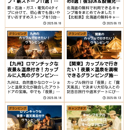
ブ・薪ストーブ11選｜人
め8選｜宿泊OK＆設備充実
気モデルを徹底比較
スポットを厳選紹介
薪・石油・ガス・電気の4タイ
北海道の無料で利用できるキャ
プに分けて、初心者でも扱いや
ンプ場をまとめてみました！
すいおすすめストーブを13台ま
【比較表】北海道の無料キャン
とめました。ストーブの始め方
プ場おすすめ8選名称地域
2025.09.18
2025.09.15
や安全な使い方は秋キャンプ
（町）開設期間料金主な設備予
ストーブ・薪ストーブの始め方
約みさき台公園キャンプ場初山
グランピング
グランピング
で詳しく解説しているので、あ
別村（日本海）4月下旬〜10月
わせてチェックしてみてくださ
中旬無料（バンガローは有料）
い。キャンプ用...
炊事場・トイレ・温泉...
【九州】ロマンチックな
【関東】カップルで行き
夜景＆温泉付き！カップ
たい！夜景×温泉を満喫
ルに人気のグランピング
できるグランピング施設
施設5選
まとめ5選
九州は、自然豊かなロケーショ
カップル旅行は「夜景」と「露
ンと温泉文化が融合したアウト
天風呂」で決まり大切な人との
ドアの宝庫。中でも「夜景」や
記念日旅行や週末デートにぴっ
「温泉」を楽しめるグランピン
たりなのが、夜景やプライベー
2025.09.14
2025.09.13
グは、カップル旅行にぴったり
ト露天風呂を楽しめるグランピ
の非日常体験です。今回は、九
ング。自然に囲まれながら、ホ
グランピング
キャンプギア
州の施設の中から、カップルに
テル並みの快適さとアウトドア
おすすめの5選を厳選してご紹
の開放感を同時に味わえるのが
介します。1. ...
魅力。関東エリア...