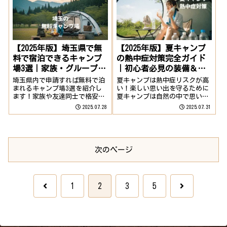
られる穴場スポット。キャンプ
可能＆無料のキャンプ場を5ヶ
場には仮設トイ...
所厳選して紹介し...
【2025年版】夏キャンプ
【2025年版】埼玉県で無
の熱中症対策完全ガイド
料で宿泊できるキャンプ
｜初心者必見の装備＆注
場3選｜家族・グループで
意点
楽しめる格安アウトドア
夏キャンプは熱中症リスクが高
埼玉県内で申請すれば無料で泊
スポット
い！楽しい思い出を守るために
まれるキャンプ場3選を紹介し
夏キャンプは自然の中で思いっ
ます！家族や友達同士で格安ア
きり遊べる最高のアウトドア。
ウトドアを楽しみたい方は、ぜ
2025.07.31
2025.07.28
でも一方で、強い日差しと高温
ひチェックしてみてください。
多湿の環境は、熱中症リスクを
埼玉県の無料宿泊キャンプ場3
大きく高めます。「気づいたら
選所沢カルチャーパーク夏休み
フラフラ」「急に体調が悪くな
期間限定で宿泊キャンプが楽し
る」……そんな事...
める穴場スポット...
次のページ
前
次
1
2
3
5
へ
へ