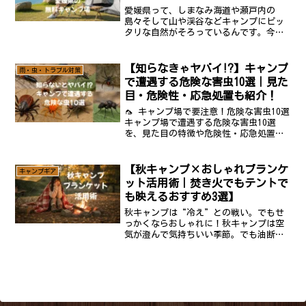
愛媛県って、しまなみ海道や瀬戸内の
島々そして山や渓谷などキャンプにピッ
タリな自然がそろっているんです。今回
はその中でも、無料キャンプ場を6カ所ピ
ックアップ。島キャンプから海辺、芝生
サイトまで、バラエティ豊かなスポット
【知らなきゃヤバイ⁉】キャンプ
雨・虫・トラブル対策
をまとめました！見近島自...
で遭遇する危険な害虫10選｜見た
目・危険性・応急処置も紹介！
🦟 キャンプ場で要注意！危険な害虫10選
キャンプ場で遭遇する危険な害虫10選
を、見た目の特徴や危険性・応急処置・
活動時期まで含めて紹介します。① アオ
バアリガタハネカクシ（通称：やけど
虫）見た目：黒×オレンジの細長い体。
【秋キャンプ×おしゃれブランケ
キャンプギア
アリのように小さい（...
ット活用術｜焚き火でもテントで
も映えるおすすめ3選】
秋キャンプは“冷え”との戦い。でもせ
っかくならおしゃれに！秋キャンプは空
気が澄んで気持ちいい季節。でも油断す
ると朝晩の冷え込みで体が冷え切ってし
まうことも。そんなときに活躍するのが
「ブランケット」。ただの防寒グッズじ
ゃなく、焚き火やテントサ...