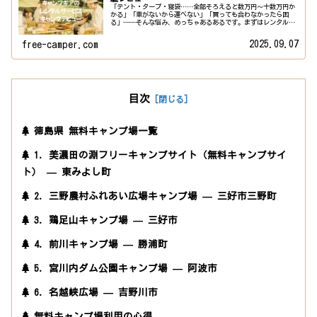
「テント・タープ・寝袋……全部そろえると数万円〜十数万円か
かる」「車がないから運べない」「買っても合わなかったら困
る」──そんな悩み、めっちゃあるあるです。まずはレンタル
で“手ぶらキャンプ”を試すと、コスト・手間・失敗リスクを大
幅に減らせま...
2025.09.07
free-camper.com
目次
徳島県 無料キャンプ場一覧
1. 美濃田の淵フリーキャンプサイト（無料キャンプサイ
ト） — 東みよし町
2. 三野農村ふれあい広場キャンプ場 — 三好市三野町
3. 鶏足山キャンプ場 — 三好市
4. 前川キャンプ場 — 勝浦町
5. 宮川内ダム公園キャンプ場 — 阿波市
6. 名越峡広場 — 吉野川市
無料キャンプ場利用の心得