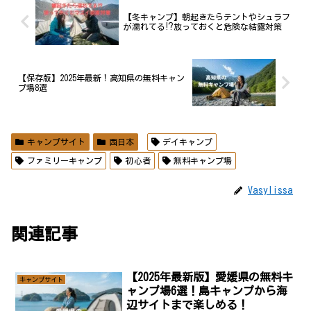
【冬キャンプ】朝起きたらテントやシュラフ
が濡れてる⁉放っておくと危険な結露対策
【保存版】2025年最新！高知県の無料キャン
プ場8選
キャンプサイト
西日本
デイキャンプ
ファミリーキャンプ
初心者
無料キャンプ場
Vasylissa
関連記事
【2025年最新版】愛媛県の無料キ
キャンプサイト
ャンプ場6選！島キャンプから海
辺サイトまで楽しめる！