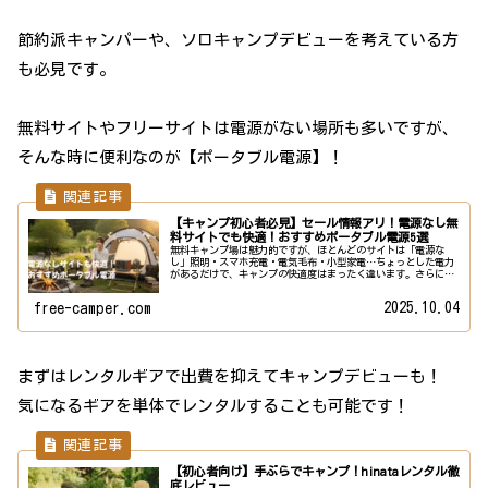
節約派キャンパーや、ソロキャンプデビューを考えている方
も必見です。
無料サイトやフリーサイトは電源がない場所も多いですが、
そんな時に便利なのが【ポータブル電源】！
【キャンプ初心者必見】セール情報アリ！電源なし無
料サイトでも快適！おすすめポータブル電源5選
無料キャンプ場は魅力的ですが、ほとんどのサイトは「電源な
し」照明・スマホ充電・電気毛布・小型家電…ちょっとした電力
があるだけで、キャンプの快適度はまったく違います。さらにポ
ータブル電源は防災グッズとしての需要も高く一家に一台あれば
災害時の備...
2025.10.04
free-camper.com
まずはレンタルギアで出費を抑えてキャンプデビューも！
気になるギアを単体でレンタルすることも可能です！
【初心者向け】手ぶらでキャンプ！hinataレンタル徹
底レビュー