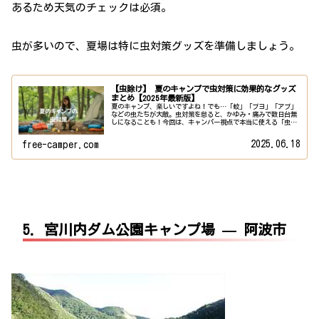
あるため天気のチェックは必須。
虫が多いので、夏場は特に虫対策グッズを準備しましょう。
【虫除け】 夏のキャンプで虫対策に効果的なグッズ
まとめ【2025年最新版】
夏のキャンプ、楽しいですよね！でも…「蚊」「ブヨ」「アブ」
などの虫たちが大敵。虫対策を怠ると、かゆみ・痛みで数日台無
しになることも！今回は、キャンパー視点で本当に使える「虫対
策グッズ7選」を紹介します。1. 【基本】虫除けスプレーは“デ
ィー...
2025.06.18
free-camper.com
5. 宮川内ダム公園キャンプ場 — 阿波市