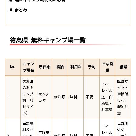
まとめ
徳島県 無料キャンプ場一覧
キャン
主な設
No.
所在地
宿泊
利用料
予約
備考
プ場名
備
美濃田
区画サ
トイ
の淵キ
イト・
レ・水
ャンプ
東みよ
車横付
1
宿泊可
無料
不要
道・自
村（無
し町
け可、
販機・
料サイ
混雑注
駐車場
ト）
意
三野農
吉野川
トイ
村ふれ
近く、
三好市
レ・水
2
あい広
宿泊可
無料
不要
ファミ