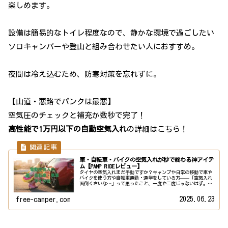
楽しめます。
設備は簡易的なトイレ程度なので、静かな環境で過ごしたい
ソロキャンパーや登山と組み合わせたい人におすすめ。
夜間は冷え込むため、防寒対策を忘れずに。
【山道・悪路でパンクは最悪】
空気圧のチェックと補充が数秒で完了！
高性能で1万円以下の自動空気入れ
の詳細はこちら！
車・自転車・バイクの空気入れが秒で終わる神アイテ
ム【PANP RIDEレビュー】
タイヤの空気入れまだ手動ですか？キャンプや日常の移動で車や
バイクを使う方や自転車通勤・通学をしている方——「空気入れ
面倒くさいな…」って思ったこと、一度や二度じゃないはず。そ
んな悩みを一瞬で解決してくれるのが電動スマート空気入れ▶︎
PAN...
2025.06.23
free-camper.com