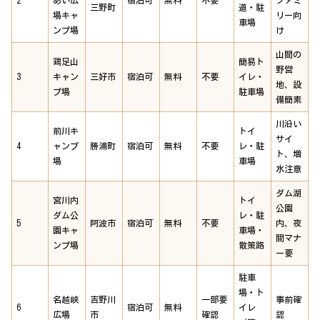
三野町
道・駐
場キャ
リー向
車場
ンプ場
け
山間の
鶏足山
簡易ト
野営
3
キャン
三好市
宿泊可
無料
不要
イレ・
地、設
プ場
駐車場
備簡素
川沿い
前川キ
トイ
サイ
4
ャンプ
勝浦町
宿泊可
無料
不要
レ・駐
ト、増
場
車場
水注意
ダム湖
宮川内
トイ
公園
ダム公
レ・駐
5
阿波市
宿泊可
無料
不要
内、夜
園キャ
車場・
間マナ
ンプ場
散策路
ー要
駐車
場・ト
名越峡
吉野川
一部要
事前確
6
宿泊可
無料
イレ
広場
市
確認
認