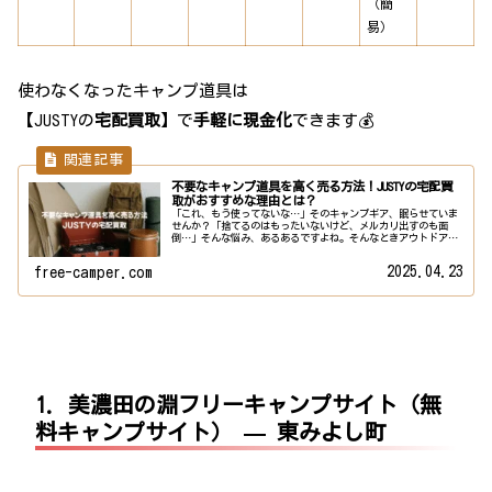
（簡
易）
使わなくなったキャンプ道具は
【JUSTYの
宅配買取
】で
手軽に現金化
できます💰
不要なキャンプ道具を高く売る方法！JUSTYの宅配買
取がおすすめな理由とは？
「これ、もう使ってないな…」そのキャンプギア、眠らせていま
せんか？「捨てるのはもったいないけど、メルカリ出すのも面
倒…」そんな悩み、あるあるですよね。そんなときアウトドア用
品専門の買取サービス自宅でダンボールに詰めて送るだけでOK！
面倒なや...
2025.04.23
free-camper.com
1. 美濃田の淵フリーキャンプサイト（無
料キャンプサイト） — 東みよし町