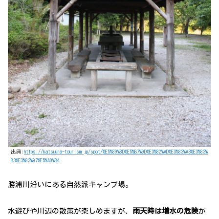
出典:
https://katsuura-tourism.jp/spot/%E5%89%8D%E5%B7%9D%E3%82%AD%E3%83%A3%E3%83%
B3%E3%83%97%E5%A0%B4
勝浦川沿いにある自然派キャンプ場。
水遊びや川辺の散策が楽しめますが、
雨天時は増水の危険
が