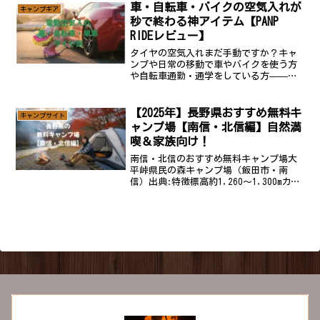
ていて、小さなお子さま連れでも安心し
車・自転車・バイクの空気入れが
キャンプギア
て泊まれます。グランド...
秒で終わる神アイテム【PANP
RIDEレビュー】
タイヤの空気入れまだ手動ですか？キャ
ンプや日常の移動で車やバイクを使う方
や自転車通勤・通学をしている方——
「空気入れ面倒くさいな…」って思った
こと、一度や二度じゃないはず。そんな
悩みを一瞬で解決してくれるのが電動ス
【2025年】長野県おすすめ無料キ
キャンプサイト
マート空気入れ▶︎ PAN...
ャンプ場【南信・北信編】自然満
喫＆家族向け！
南信・北信のおすすめ無料キャンプ場大
平峠県民の森キャンプ場（飯田市・南
信）出典:特徴標高約1,260～1,300mカラ
マツ林に囲まれた高原フリーサイト。携
帯電波が届かないほどの静寂が魅力。設
備約10～11張分の芝地／林間サイト。車
乗入可で荷...