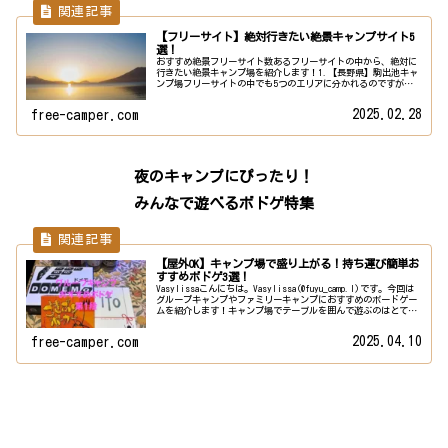
【フリーサイト】絶対行きたい絶景キャンプサイト5
選！
おすすめ絶景フリーサイト数あるフリーサイトの中から、絶対に
行きたい絶景キャンプ場を紹介します！1.【長野県】駒出池キャ
ンプ場フリーサイトの中でも5つのエリアに分かれるのですが中
でも池の周りのレイクサイドがおすすめです！池の周りのサイト
なので...
2025.02.28
free-camper.com
夜のキャンプにぴったり！
みんなで遊べるボドゲ特集
【屋外OK】キャンプ場で盛り上がる！持ち運び簡単お
すすめボドゲ3選！
Vasylissaこんにちは。Vasylissa(@fuyu_camp.l)です。今回は
グループキャンプやファミリーキャンプにおすすめのボードゲー
ムを紹介します！キャンプ場でテーブルを囲んで遊ぶのはとても
楽しいですよ！楽しすぎて消灯時間をす...
2025.04.10
free-camper.com