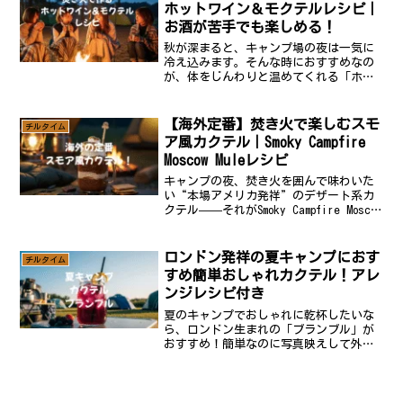
ホットワイン＆モクテルレシピ｜
お酒が苦手でも楽しめる！
秋が深まると、キャンプ場の夜は一気に
冷え込みます。そんな時におすすめなの
が、体をじんわりと温めてくれる「ホッ
トワイン」ノンアルで楽しめるモクテル
も！焚き火で作るホットワインの基本レ
シピ材料（2〜3人分）赤ワイン …
【海外定番】焚き火で楽しむスモ
チルタイム
500ml（安価なもので...
ア風カクテル｜Smoky Campfire
Moscow Muleレシピ
キャンプの夜、焚き火を囲んで味わいた
い“本場アメリカ発祥”のデザート系カ
クテル——それがSmoky Campfire Moscow
Mule（スモーキー・キャンプファイヤ
ー・モスコミュール）です。イメージ
Smoky Campfire Mos...
ロンドン発祥の夏キャンプにおす
チルタイム
すめ簡単おしゃれカクテル！アレ
ンジレシピ付き
夏のキャンプでおしゃれに乾杯したいな
ら、ロンドン生まれの「ブランブル」が
おすすめ！簡単なのに写真映えして外で
飲むと最高です。本場レシピからキャン
プ向けの作り方までまとめました。ブラ
ンブルってどんなカクテル？ブランブル
は1984年、ロンドン・...