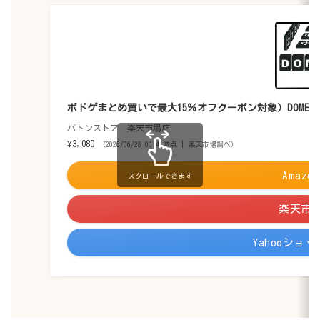
ボドゲまとめ買いで最大15％オフクーポン対象）DOMEMO
バトンストア 楽天市場店
¥3,080
（2026/06/28 00:41時点 | 楽天市場調べ）
Amaz
スクロールできます
楽天市
Yahooショ