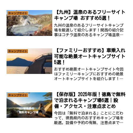
【九州】温泉のあるフリーサイト
キャンプサイト
キャンプ場 おすすめ5選！
九州の温泉のあるフリーサイトキャンプ
場を厳選して紹介します！関西の紹介記
事はコチラ温泉のあるキャンプ場温泉を
楽しめる九州のキャンプ場を紹介してい
きます！フリーサイトがあるキャンプ場
のみをピックアップしているので、フリ
【ファミリーおすすめ】車乗入れ
キャンプサイト
ーサイトキャンパーである...
可能な絶景オートキャンプサイト
5選！
おすすめ絶景オートキャンプサイト今回
はファミリーキャンプにおすすめの絶景
オートキャンプサイトを紹介します！も
ちろんファミリーだけでなくソロや友達
とのキャンプにもオススメです！1.【岩
手県】岩手山パノラマ大キャンプ場ogawa
【保存版】2025年版！徳島で無料
キャンプサイト
がサポートしてい...
で泊まれるキャンプ場6選｜設
備・アクセス・注意点まとめ
今回は「無料で泊まれる」ことにこだわ
って、徳島県内のおすすめキャンプ場を
厳選。設備や予約の有無、注意点まで分
かりやすくまとめました。節約派キャン
パーや、ソロキャンプデビューを考えて