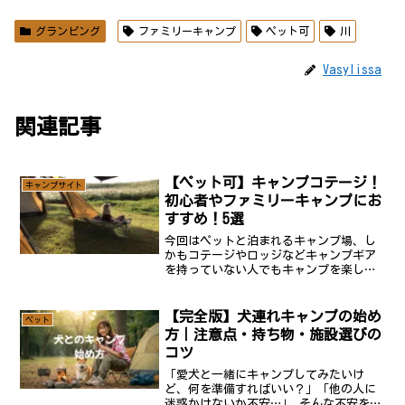
グランピング
ファミリーキャンプ
ペット可
川
Vasylissa
関連記事
【ペット可】キャンプコテージ！
キャンプサイト
初心者やファミリーキャンプにお
すすめ！5選
今回はペットと泊まれるキャンプ場、し
かもコテージやロッジなどキャンプギア
を持っていない人でもキャンプを楽しめ
る場所を紹介します！ペットと泊まれる
コテージのあるキャンプ場さっそく、紹
介していきます！今回は地域を絞らずに
【完全版】犬連れキャンプの始め
ペット
紹介するので見出しに県名...
方｜注意点・持ち物・施設選びの
コツ
「愛犬と一緒にキャンプしてみたいけ
ど、何を準備すればいい？」「他の人に
迷惑かけないか不安…」 そんな不安を解