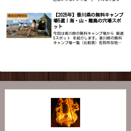
消する、犬連れキャンプ初心者向けの完
全ガイドです。魅力たっぷり！犬連れキ
ャンプの楽しさとは広々とした自然で愛
【2025年】香川県の無料キャンプ
キャンプサイト
犬を思いっきり遊ばせられ...
場5選｜海・山・離島の穴場スポ
ット
今回は香川県の無料キャンプ場から 厳選
5スポット を紹介します。香川県の無料
キャンプ場一覧（比較表）名称所在地宿
泊/予約設備・特徴注意点田の浦野営場東
かがわ市宿泊可・予約不要芝生フリーサ
イト、トイレ、冷水シャワー、水道直火
禁止・ゴミ持ち帰り...