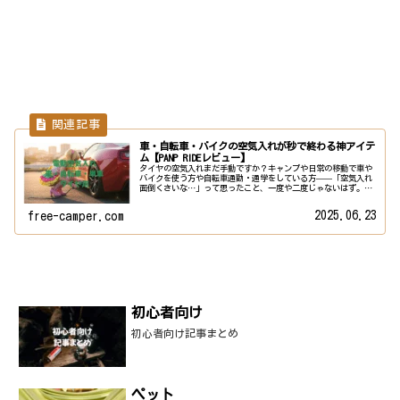
車・自転車・バイクの空気入れが秒で終わる神アイテ
ム【PANP RIDEレビュー】
タイヤの空気入れまだ手動ですか？キャンプや日常の移動で車や
バイクを使う方や自転車通勤・通学をしている方——「空気入れ
面倒くさいな…」って思ったこと、一度や二度じゃないはず。そ
んな悩みを一瞬で解決してくれるのが電動スマート空気入れ▶︎
PAN...
2025.06.23
free-camper.com
初心者向け
初心者向け記事まとめ
ペット