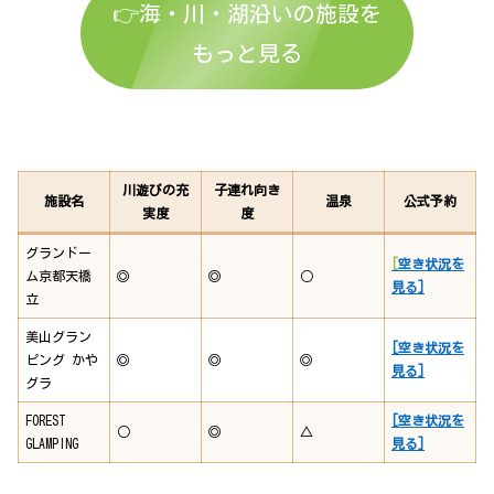
👉海・川・湖沿いの施設を
もっと見る
川遊びの充
子連れ向き
施設名
温泉
公式予約
実度
度
グランドー
[
空き状況を
ム京都天橋
◎
◎
○
見る]
立
美山グラン
[空き状況を
ピング かや
◎
◎
◎
見る]
グラ
FOREST
[空き状況を
○
◎
△
GLAMPING
見る]