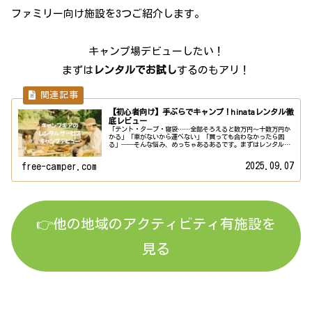
ファミリー向け施設を3つご紹介します。
キャンプ場デビューしたい！
まずは
レンタルでお試し
するのもアリ！
【初心者向け】手ぶらでキャンプ！hinataレンタル徹
底レビュー
「テント・タープ・寝袋……全部そろえると数万円〜十数万円か
かる」「車がないから運べない」「買っても合わなかったら困
る」──そんな悩み、めっちゃあるあるです。まずはレンタル
で“手ぶらキャンプ”を試すと、コスト・手間・失敗リスクを大
幅に減らせま...
2025.09.07
free-camper.com
👉他の地域のアクティビティ有施設を
見る