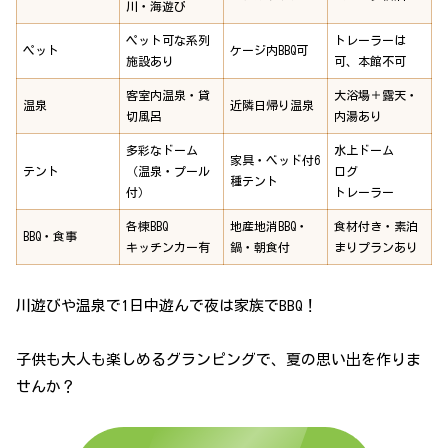
川・海遊び
ペット可な系列
トレーラーは
ペット
ケージ内BBQ可
施設あり
可、本館不可
客室内温泉・貸
大浴場＋露天・
温泉
近隣日帰り温泉
切風呂
内湯あり
多彩なドーム
水上ドーム
家具・ベッド付6
テント
（温泉・プール
ログ
種テント
付）
トレーラー
各棟BBQ
地産地消BBQ・
食材付き・素泊
BBQ・食事
キッチンカー有
鍋・朝食付
まりプランあり
川遊びや温泉で1日中遊んで夜は家族でBBQ！
子供も大人も楽しめるグランピングで、夏の思い出を作りま
せんか？