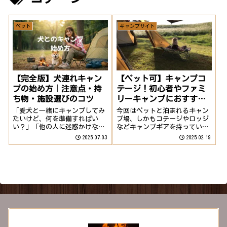
ペット
キャンプサイト
【ペット可】キャンプコ
【完全版】犬連れキャン
テージ！初心者やファミ
プの始め方｜注意点・持
リーキャンプにおすす
ち物・施設選びのコツ
め！5選
今回はペットと泊まれるキャン
「愛犬と一緒にキャンプしてみ
プ場、しかもコテージやロッジ
たいけど、何を準備すればい
などキャンプギアを持っていな
い？」「他の人に迷惑かけない
い人でもキャンプを楽しめる場
か不安…」 そんな不安を解消
2025.02.19
2025.07.03
所を紹介します！ペットと泊ま
する、犬連れキャンプ初心者向
れるコテージのあるキャンプ場
けの完全ガイドです。魅力たっ
さっそく、紹介していきます！
ぷり！犬連れキャンプの楽しさ
今回は地域を絞らずに紹介する
とは広々とした自然で愛犬を思
ので見出しに県名...
いっきり遊ばせられ...